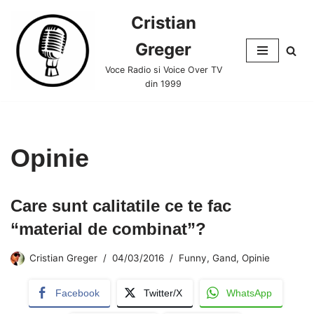
Cristian
Skip
Greger
to
content
Voce Radio si Voice Over TV
din 1999
Opinie
Care sunt calitatile ce te fac
“material de combinat”?
Cristian Greger
04/03/2016
Funny
,
Gand
,
Opinie
Facebook
Twitter/X
WhatsApp