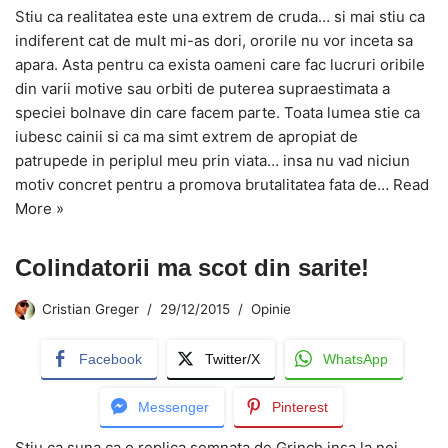
Stiu ca realitatea este una extrem de cruda… si mai stiu ca
indiferent cat de mult mi-as dori, ororile nu vor inceta sa
apara. Asta pentru ca exista oameni care fac lucruri oribile
din varii motive sau orbiti de puterea supraestimata a
speciei bolnave din care facem parte. Toata lumea stie ca
iubesc cainii si ca ma simt extrem de apropiat de
patrupede in periplul meu prin viata… insa nu vad niciun
motiv concret pentru a promova brutalitatea fata de…
Read
More »
Colindatorii ma scot din sarite!
Cristian Greger
29/12/2015
Opinie
Facebook
Twitter/X
WhatsApp
Messenger
Pinterest
Stiu ca suna ca o replica semnata de Grinch insa la noi