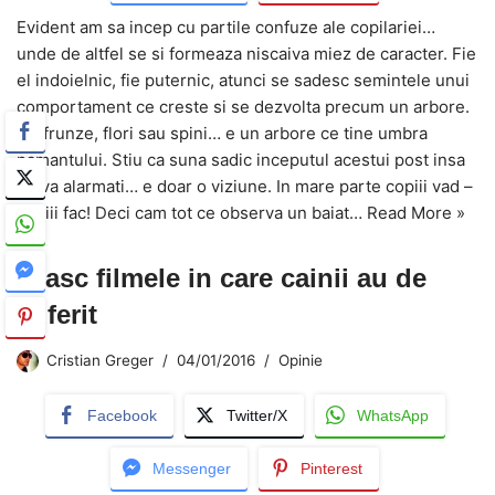
Evident am sa incep cu partile confuze ale copilariei…
unde de altfel se si formeaza niscaiva miez de caracter. Fie
el indoielnic, fie puternic, atunci se sadesc semintele unui
comportament ce creste si se dezvolta precum un arbore.
Cu frunze, flori sau spini… e un arbore ce tine umbra
pamantului. Stiu ca suna sadic inceputul acestui post insa
nu va alarmati… e doar o viziune. In mare parte copiii vad –
copiii fac! Deci cam tot ce observa un baiat…
Read More »
Urasc filmele in care cainii au de
suferit
Cristian Greger
04/01/2016
Opinie
Facebook
Twitter/X
WhatsApp
Messenger
Pinterest