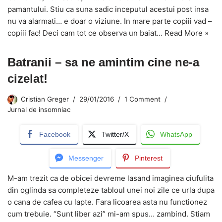
pamantului. Stiu ca suna sadic inceputul acestui post insa
nu va alarmati… e doar o viziune. In mare parte copiii vad –
copiii fac! Deci cam tot ce observa un baiat…
Read More »
Batranii – sa ne amintim cine ne-a
cizelat!
Cristian Greger
29/01/2016
1 Comment
Jurnal de insomniac
Facebook
Twitter/X
WhatsApp
Messenger
Pinterest
M-am trezit ca de obicei devreme lasand imaginea ciufulita
din oglinda sa completeze tabloul unei noi zile ce urla dupa
o cana de cafea cu lapte. Fara licoarea asta nu functionez
cum trebuie. “Sunt liber azi” mi-am spus… zambind. Stiam