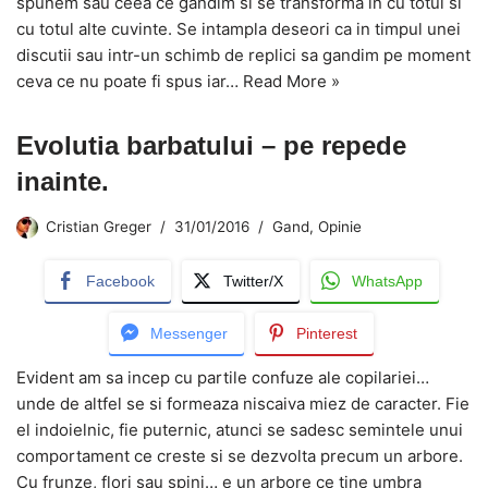
spunem sau ceea ce gandim si se transforma in cu totul si
cu totul alte cuvinte. Se intampla deseori ca in timpul unei
discutii sau intr-un schimb de replici sa gandim pe moment
ceva ce nu poate fi spus iar…
Read More »
Evolutia barbatului – pe repede
inainte.
Cristian Greger
31/01/2016
Gand
,
Opinie
Facebook
Twitter/X
WhatsApp
Messenger
Pinterest
Evident am sa incep cu partile confuze ale copilariei…
unde de altfel se si formeaza niscaiva miez de caracter. Fie
el indoielnic, fie puternic, atunci se sadesc semintele unui
comportament ce creste si se dezvolta precum un arbore.
Cu frunze, flori sau spini… e un arbore ce tine umbra