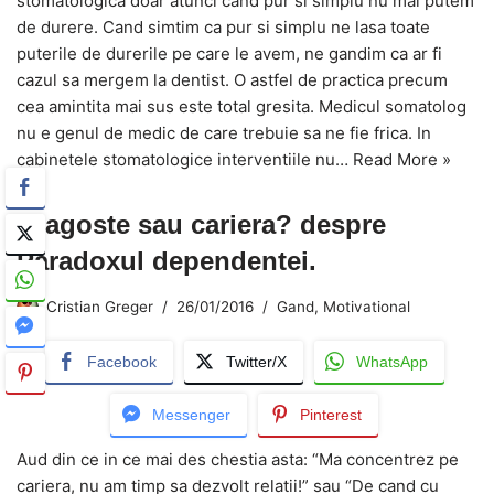
stomatologica doar atunci cand pur si simplu nu mai putem
de durere. Cand simtim ca pur si simplu ne lasa toate
puterile de durerile pe care le avem, ne gandim ca ar fi
cazul sa mergem la dentist. O astfel de practica precum
cea amintita mai sus este total gresita. Medicul somatolog
nu e genul de medic de care trebuie sa ne fie frica. In
cabinetele stomatologice interventiile nu…
Read More »
Dragoste sau cariera? despre
Paradoxul dependentei.
Cristian Greger
26/01/2016
Gand
,
Motivational
Facebook
Twitter/X
WhatsApp
Messenger
Pinterest
Aud din ce in ce mai des chestia asta: “Ma concentrez pe
cariera, nu am timp sa dezvolt relatii!” sau “De cand cu