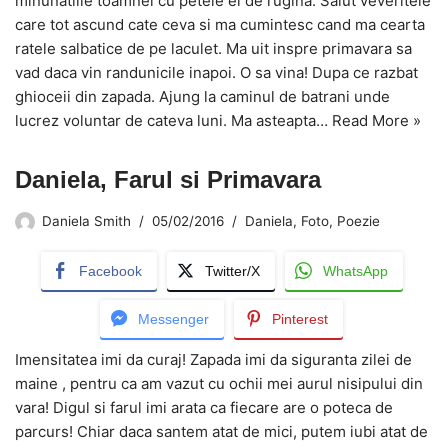
minunatiile toamnei cu petele ei de rugina. Salut veveritele
care tot ascund cate ceva si ma cumintesc cand ma cearta
ratele salbatice de pe laculet. Ma uit inspre primavara sa
vad daca vin randunicile inapoi. O sa vina! Dupa ce razbat
ghioceii din zapada. Ajung la caminul de batrani unde
lucrez voluntar de cateva luni. Ma asteapta…
Read More »
Daniela, Farul si Primavara
Daniela Smith
05/02/2016
Daniela
,
Foto
,
Poezie
Facebook
Twitter/X
WhatsApp
Messenger
Pinterest
Imensitatea imi da curaj! Zapada imi da siguranta zilei de
maine , pentru ca am vazut cu ochii mei aurul nisipului din
vara! Digul si farul imi arata ca fiecare are o poteca de
parcurs! Chiar daca santem atat de mici, putem iubi atat de