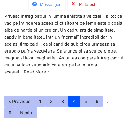
Messenger
Pinterest
Privesc intreg biroul in lumina linistita a veiozei… si tot ce
vad pe intinderea aceea plictisitoare de lemn este o coala
alba de hartie si un creion. Un cadru ars de simplitate,
captiv in banalitate.. intr-un “normal” incredibil dar in
acelasi timp cald… ca si cand de sub birou urmeaza sa
erupa o pufna vezuviana. Sa arunce si sa scuipe pietre,
magma si lava imaginatiei. As putea compara intreg cadrul
cu un vulcan submarin care erupe iar in urma
acestei…
Read More »
« Previous
1
2
3
4
5
6
…
9
Next »