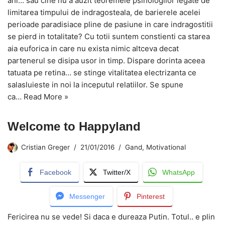
ani… sau cine nu a auzit teoremele psihologilor legate de
limitarea timpului de indragosteala, de barierele acelei
perioade paradisiace pline de pasiune in care indragostitii
se pierd in totalitate? Cu totii suntem constienti ca starea
aia euforica in care nu exista nimic altceva decat
partenerul se disipa usor in timp. Dispare dorinta aceea
tatuata pe retina… se stinge vitalitatea electrizanta ce
salasluieste in noi la inceputul relatiilor. Se spune
ca…
Read More »
Welcome to Happyland
Cristian Greger
21/01/2016
Gand
,
Motivational
Facebook
Twitter/X
WhatsApp
Messenger
Pinterest
Fericirea nu se vede! Si daca e dureaza Putin. Totul.. e plin