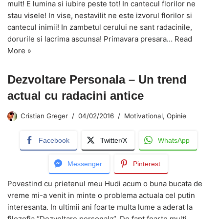
mult! E lumina si iubire peste tot! In cantecul florilor ne
stau visele! In vise, nestavilit ne este izvorul florilor si
cantecul inimii! In zambetul cerului ne sant radacinile,
dorurile si lacrima ascunsa! Primavara presara…
Read
More »
Dezvoltare Personala – Un trend
actual cu radacini antice
Cristian Greger
04/02/2016
Motivational
,
Opinie
Facebook
Twitter/X
WhatsApp
Messenger
Pinterest
Povestind cu prietenul meu Hudi acum o buna bucata de
vreme mi-a venit in minte o problema actuala cel putin
interesanta. In ultimii ani foarte multa lume a aderat la
filozofia “Dezvoltare personala”. De fapt foarte multi