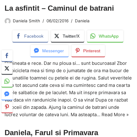
La asfintit – Caminul de batrani
Daniela Smith
06/02/2016
Daniela
Facebook
Twitter/X
WhatsApp
Messenger
Pinterest
Dimineata e rece. Dar nu ploua si… sunt bucuroasa! Zbor
cu bicicleta mea si timp de o jumatate de ora ma bucur de
minunatiile toamnei cu petele ei de rugina. Salut veveritele
care tot ascund cate ceva si ma cumintesc cand ma cearta
ratele salbatice de pe laculet. Ma uit inspre primavara sa
vad daca vin randunicile inapoi. O sa vina! Dupa ce razbat
ghioceii din zapada. Ajung la caminul de batrani unde
lucrez voluntar de cateva luni. Ma asteapta…
Read More »
Daniela, Farul si Primavara