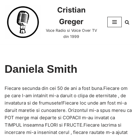
Cristian
Skip
Greger
to
content
Voce Radio si Voice Over TV
din 1999
Daniela Smith
Fiecare secunda din cei 50 de ani a fost buna.Fiecare om
pe care l-am intalnit mi-a daruit o clipa de eternitate , de
invatatura si de frumusete!Fiecare loc unde am fost mi-a
daruit maretie si cunoastere. Orizontul mi-a spus mereu ca
POT merge mai departe si COPACII m-au invatat ca
TIMPUL inseamna FLORI si FRUCTE.Fiecare lacrima si
incercare mi-a inseninat cerul , fiecare rautate m-a ajutat