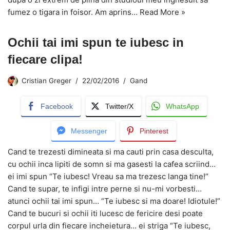
fumez o tigara in foisor. Am aprins…
Read More »
Ochii tai imi spun te iubesc in
fiecare clipa!
Cristian Greger
22/02/2016
Gand
Facebook
Twitter/X
WhatsApp
Messenger
Pinterest
Cand te trezesti dimineata si ma cauti prin casa desculta,
cu ochii inca lipiti de somn si ma gasesti la cafea scriind…
ei imi spun “Te iubesc! Vreau sa ma trezesc langa tine!”
Cand te supar, te infigi intre perne si nu-mi vorbesti…
atunci ochii tai imi spun… “Te iubesc si ma doare! Idiotule!”
Cand te bucuri si ochii iti lucesc de fericire desi poate
corpul urla din fiecare incheietura… ei striga “Te iubesc,