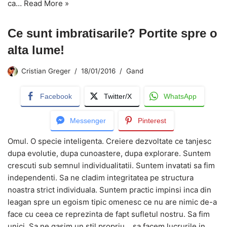
ca…
Read More »
Ce sunt imbratisarile? Portite spre o
alta lume!
Cristian Greger
18/01/2016
Gand
Facebook
Twitter/X
WhatsApp
Messenger
Pinterest
Omul. O specie inteligenta. Creiere dezvoltate ce tanjesc
dupa evolutie, dupa cunoastere, dupa explorare. Suntem
crescuti sub semnul individualitatii. Suntem invatati sa fim
independenti. Sa ne cladim integritatea pe structura
noastra strict individuala. Suntem practic impinsi inca din
leagan spre un egoism tipic omenesc ce nu are nimic de-a
face cu ceea ce reprezinta de fapt sufletul nostru. Sa fim
unici. Sa ne gasim un stil propriu… sa facem lucrurile in