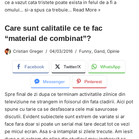
ce a vazut cata tristete poate exista in felul de a fi a
omului… si-a spus ca trebuie…
Read More »
Care sunt calitatile ce te fac
“material de combinat”?
Cristian Greger
04/03/2016
Funny
,
Gand
,
Opinie
Facebook
Twitter/X
WhatsApp
Messenger
Pinterest
Spre final de zi dupa ce terminam activitatile zilnice din
televiziune ne strangem in foisorul din fata cladirii. Aici pot
spune cu tarie ca se desfasoara cele mai savuroase
discutii. Evident subiectele sunt extrem de variate si ar
face fara doar si poate un serial mai tare decat tot ce vezi
pe micul ecran. Asa s-a intamplat si zilele trecute. Am iesit
dupa o zi extrem de plina din studioul meu inghesuit sa