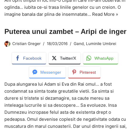
Am oprit timpul in loc intr-o clipa in care mi-am observat in
oglinda… iubita ce-si trasa liniile genelor cu un creion. O
imagine banala dar plina de insemnatate…
Read More »
Puterea unui zambet – Aripi de inger
Cristian Greger
18/03/2016
Gand
,
Luminile Umbrei
Facebook
Twitter/X
WhatsApp
Messenger
Pinterest
Dupa alungarea lui Adam si Eva din Rai omul… a fost
condamnat sa simta toate greutatile vietii. Sa simta si
durere si tristete si dezamagire, sa caute mereu sa
inteleaga lucrurile si sa descopere… Sa evolueze. Insa
Dumnezeu incropase felul asta de existenta drept o
pedeapsa. Omul devenise coplesit de negativitate odata cu
muscatura din marul cunoasterii. Dar unul dintre ingerii sai,