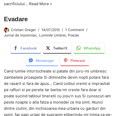
sacrificiului…
Read More »
Evadare
Cristian Greger
14/07/2010
1 Comment
Jurnal de insomniac
,
Luminile Umbrei
,
Poezie
Facebook
Twitter/X
WhatsApp
Messenger
Pinterest
Cand lumile intortocheate si patate din juru-mi umbresc
zambetele proaspete Si diminetile devin nopti polare fara
de rasarit si fara de apus… Cand colbul vremii e imprastiat
pe rafturi si pe perete Iar barba-mi creste fara doar si
poate sucind tabloul tineretii cu josu’n sus Si cunoscut-am
peste noapte o alta fatza a monedei ce ma simt. Atunci
dintre ciulini, din inchisoarea mea urbana cu garduri din
spini, fac pasi uriasi de supraom eliberindu-mi inima ca pe-