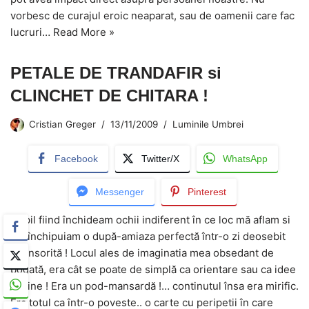
vorbesc de curajul eroic neaparat, sau de oamenii care fac
lucruri…
Read More »
PETALE DE TRANDAFIR si
CLINCHET DE CHITARA !
Cristian Greger
13/11/2009
Luminile Umbrei
Facebook
Twitter/X
WhatsApp
Messenger
Pinterest
Copil fiind închideam ochii indiferent în ce loc mă aflam si
îmi închipuiam o după-amiaza perfectă într-o zi deosebit
de însorită ! Locul ales de imaginatia mea obsedant de
bogată, era cât se poate de simplă ca orientare sau ca idee
în sine ! Era un pod-mansardă !… continutul însa era mirific.
Era totul ca într-o poveste.. o carte cu peripetii în care