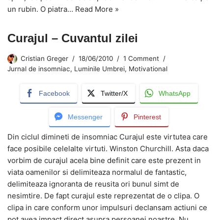
un rubin. O piatra…
Read More »
Curajul – Cuvantul zilei
Cristian Greger
18/06/2010
1 Comment
Jurnal de insomniac
,
Luminile Umbrei
,
Motivational
Facebook
Twitter/X
WhatsApp
Messenger
Pinterest
Din ciclul dimineti de insomniac Curajul este virtutea care
face posibile celelalte virtuti. Winston Churchill. Asta daca
vorbim de curajul acela bine definit care este prezent in
viata oamenilor si delimiteaza normalul de fantastic,
delimiteaza ignoranta de reusita ori bunul simt de
nesimtire. De fapt curajul este reprezentat de o clipa. O
clipa in care conform unor impulsuri declansam actiuni ce
pot avea impact direct asupra persoanei noastre. Nu