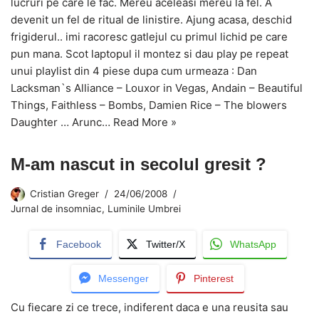
lucruri pe care le fac. Mereu aceleasi mereu la fel. A
devenit un fel de ritual de linistire. Ajung acasa, deschid
frigiderul.. imi racoresc gatlejul cu primul lichid pe care
pun mana. Scot laptopul il montez si dau play pe repeat
unui playlist din 4 piese dupa cum urmeaza : Dan
Lacksman`s Alliance – Louxor in Vegas, Andain – Beautiful
Things, Faithless – Bombs, Damien Rice – The blowers
Daughter … Arunc…
Read More »
M-am nascut in secolul gresit ?
Cristian Greger
24/06/2008
Jurnal de insomniac
,
Luminile Umbrei
Facebook
Twitter/X
WhatsApp
Messenger
Pinterest
Cu fiecare zi ce trece, indiferent daca e una reusita sau