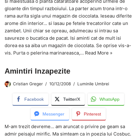
si maiestuasa o planta cataratoare acoperind urmele de
gloante din timpul razboiului. La parter acum trona intr-o
rama aurita sigla unui magazin de ciocolata. Ieseau diferite
arome din interior… si lasau pe fetele trecatorilor cate un
zambet. Unii chiar se opreau, adulmecau si intrau sa
savureze o bucatica de pacat. Isi aminti cat de mult isi
dorea ea sa aiba un magazin de ciocolata. Se oprise vis-a-
vis. Purta o pelerina marinareasca,…
Read More »
Amintiri Inzapezite
Cristian Greger
10/12/2008
Luminile Umbrei
Facebook
Twitter/X
WhatsApp
Messenger
Pinterest
M-am trezit devreme… am aruncat o privire pe geam sa
admir peisajul mirific. Ma simteam ca in poezia lui Cosbuc.