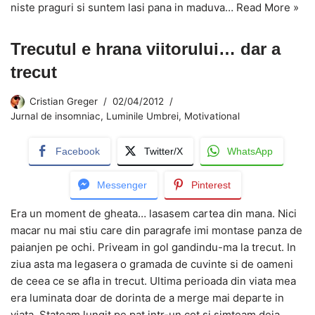
niste praguri si suntem lasi pana in maduva…
Read More »
Trecutul e hrana viitorului… dar a
trecut
Cristian Greger
02/04/2012
Jurnal de insomniac
,
Luminile Umbrei
,
Motivational
Facebook
Twitter/X
WhatsApp
Messenger
Pinterest
Era un moment de gheata… lasasem cartea din mana. Nici
macar nu mai stiu care din paragrafe imi montase panza de
paianjen pe ochi. Priveam in gol gandindu-ma la trecut. In
ziua asta ma legasera o gramada de cuvinte si de oameni
de ceea ce se afla in trecut. Ultima perioada din viata mea
era luminata doar de dorinta de a merge mai departe in
viata. Stateam lungit pe pat intr-un cot si simteam deja