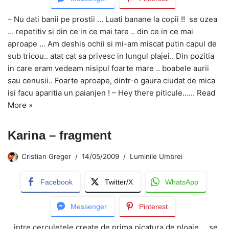
– Nu dati banii pe prostii … Luati banane la copii !! se uzea
… repetitiv si din ce in ce mai tare .. din ce in ce mai
aproape … Am deshis ochii si mi-am miscat putin capul de
sub tricou.. atat cat sa privesc in lungul plajei.. Din pozitia
in care eram vedeam nisipul foarte mare .. boabele aurii
sau cenusii.. Foarte aproape, dintr-o gaura ciudat de mica
isi facu aparitia un paianjen ! – Hey there piticule……
Read
More »
Karina – fragment
Cristian Greger
14/05/2009
Luminile Umbrei
Facebook
Twitter/X
WhatsApp
Messenger
Pinterest
…intre cerculetele create de prima picatura de ploaie … se