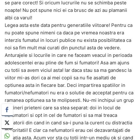
se pare corect! Si oricum lucrurile nu se schimba peste
noapte! Nu pot spune nici ei ca brusc de azi au plamanii
albi ca varul!
Legea asta este data pentru generatiile viitoare! Pentru ca
nu poate spune nimeni ca daca pe vremea noastra era
interzis fumatul in locuri publice nu exista posibilitatea ca
noi sa fim mult mai curati din punctul asta de vedere.
Anturajele si locurile in care ne faceam veacul in perioada
adolescentei erau pline de fum si fumatori! Asa am ajuns
cu totii sa avem viciul asta! Iar daca stau sa ma gandesc la
viitor mi-as dori ca ai mei copii sa nu fie asaltati de
optiunea asta in fiecare bar. Deci impartirea spatiilor in
fumatori/nefumatori nu era o solutie de acceptat pentru ca
ramanea optiunea sa te molipsesti. Nu-mi inchipui un grup
de tineri prieteni care sa stea separat: doi in locul de
nefumatori si opt in cel de fumatori si sa mai treaca
fumatorii din cand in cand sa-i puna la curent cu distractia
majoritatii! E clar ca nefumatorii erau cei dezavantajati de
situatia asta. Acum vor sta cu totii intr-un mediu ok si cand