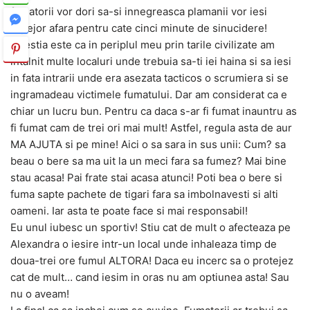
fumatorii vor dori sa-si innegreasca plamanii vor iesi
repejor afara pentru cate cinci minute de sinucidere!
Chestia este ca in periplul meu prin tarile civilizate am
intalnit multe localuri unde trebuia sa-ti iei haina si sa iesi
in fata intrarii unde era asezata tacticos o scrumiera si se
ingramadeau victimele fumatului. Dar am considerat ca e
chiar un lucru bun. Pentru ca daca s-ar fi fumat inauntru as
fi fumat cam de trei ori mai mult! Astfel, regula asta de aur
MA AJUTA si pe mine! Aici o sa sara in sus unii: Cum? sa
beau o bere sa ma uit la un meci fara sa fumez? Mai bine
stau acasa! Pai frate stai acasa atunci! Poti bea o bere si
fuma sapte pachete de tigari fara sa imbolnavesti si alti
oameni. Iar asta te poate face si mai responsabil!
Eu unul iubesc un sportiv! Stiu cat de mult o afecteaza pe
Alexandra o iesire intr-un local unde inhaleaza timp de
doua-trei ore fumul ALTORA! Daca eu incerc sa o protejez
cat de mult… cand iesim in oras nu am optiunea asta! Sau
nu o aveam!