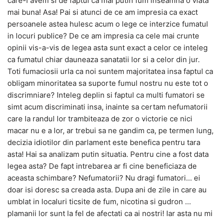
care-l avem si de faptul ca mai putin fum inseamna o viata
mai buna! Asa! Pai si atunci de ce am impresia ca exact
persoanele astea hulesc acum o lege ce interzice fumatul
in locuri publice? De ce am impresia ca cele mai crunte
opinii vis-a-vis de legea asta sunt exact a celor ce inteleg
ca fumatul chiar dauneaza sanatatii lor si a celor din jur.
Toti fumaciosii urla ca noi suntem majoritatea insa faptul ca
obligam minoritatea sa suporte fumul nostru nu este tot o
discrimniare? Inteleg deplin si faptul ca multi fumatori se
simt acum discriminati insa, inainte sa certam nefumatorii
care la randul lor trambiteaza de zor o victorie ce nici
macar nu e a lor, ar trebui sa ne gandim ca, pe termen lung,
decizia idiotilor din parlament este benefica pentru tara
asta! Hai sa analizam putin situatia. Pentru cine a fost data
legea asta? De fapt intrebarea ar fi cine beneficiaza de
aceasta schimbare? Nefumatorii? Nu dragi fumatori… ei
doar isi doresc sa creada asta. Dupa ani de zile in care au
umblat in localuri ticsite de fum, nicotina si gudron …
plamanii lor sunt la fel de afectati ca ai nostri! Iar asta nu mi