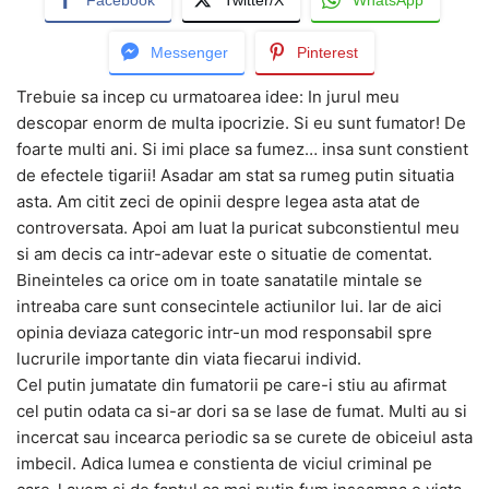
Facebook
Twitter/X
WhatsApp
Messenger
Pinterest
Trebuie sa incep cu urmatoarea idee: In jurul meu
descopar enorm de multa ipocrizie. Si eu sunt fumator! De
foarte multi ani. Si imi place sa fumez… insa sunt constient
de efectele tigarii! Asadar am stat sa rumeg putin situatia
asta. Am citit zeci de opinii despre legea asta atat de
controversata. Apoi am luat la puricat subconstientul meu
si am decis ca intr-adevar este o situatie de comentat.
Bineinteles ca orice om in toate sanatatile mintale se
intreaba care sunt consecintele actiunilor lui. Iar de aici
opinia deviaza categoric intr-un mod responsabil spre
lucrurile importante din viata fiecarui individ.
Cel putin jumatate din fumatorii pe care-i stiu au afirmat
cel putin odata ca si-ar dori sa se lase de fumat. Multi au si
incercat sau incearca periodic sa se curete de obiceiul asta
imbecil. Adica lumea e constienta de viciul criminal pe