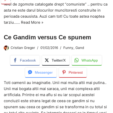
felul de zgomote catalogate drept “comuniste” .. pentru ca
asta ne este darul blocurilor muncitoresti construite in
perioada ceausista. Auzi cam tot! Cu toate astea noaptea
tarziu……
Read More »
Ce Gandim versus Ce spunem
Cristian Greger
01/02/2016
Funny
,
Gand
Facebook
Twitter/X
WhatsApp
Messenger
Pinterest
Toti oamenii au imaginatie. Unii mai multa altii mai putina..
Unii mai bogata altii mai saraca, unii mai complexa altii
artificiala. Printre ei ma aflu si eu iar scopul acestei
concluzii este strans legat de ceea ce gandim si nu
spunem sau ceea ce gandim si se transforma in cu totul si
cu totul alte cuvinte. Se intampla deseori ca in timpul unei