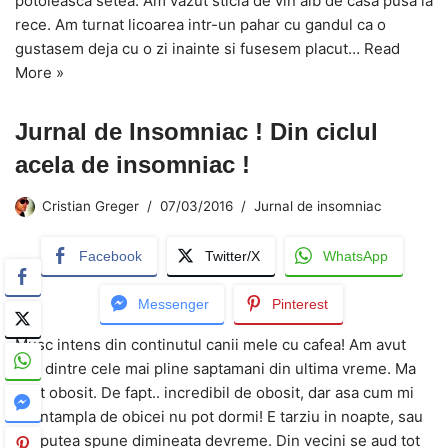
potoleasca setea. Am vazut sticla de vin alb de casa pusa la
rece. Am turnat licoarea intr-un pahar cu gandul ca o
gustasem deja cu o zi inainte si fusesem placut…
Read
More »
Jurnal de Insomniac ! Din ciclul
acela de insomniac !
Cristian Greger
07/03/2016
Jurnal de insomniac
Facebook
Twitter/X
WhatsApp
Messenger
Pinterest
Musc intens din continutul canii mele cu cafea! Am avut
una dintre cele mai pline saptamani din ultima vreme. Ma
simt obosit. De fapt.. incredibil de obosit, dar asa cum mi
se intampla de obicei nu pot dormi! E tarziu in noapte, sau
am putea spune dimineata devreme. Din vecini se aud tot