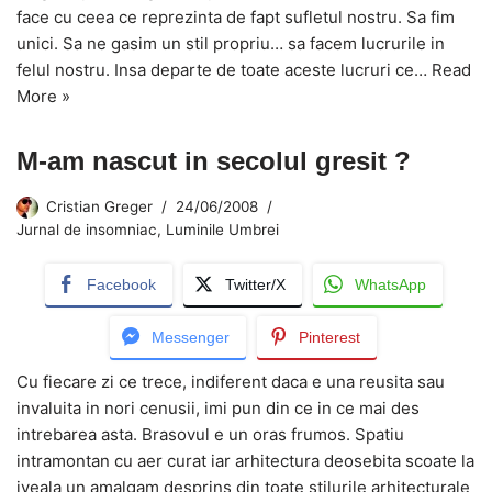
face cu ceea ce reprezinta de fapt sufletul nostru. Sa fim
unici. Sa ne gasim un stil propriu… sa facem lucrurile in
felul nostru. Insa departe de toate aceste lucruri ce…
Read
More »
M-am nascut in secolul gresit ?
Cristian Greger
24/06/2008
Jurnal de insomniac
,
Luminile Umbrei
Facebook
Twitter/X
WhatsApp
Messenger
Pinterest
Cu fiecare zi ce trece, indiferent daca e una reusita sau
invaluita in nori cenusii, imi pun din ce in ce mai des
intrebarea asta. Brasovul e un oras frumos. Spatiu
intramontan cu aer curat iar arhitectura deosebita scoate la
iveala un amalgam desprins din toate stilurile arhitecturale