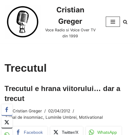
Cristian
Skip
Greger
to
content
Voce Radio si Voice Over TV
din 1999
Trecutul
Trecutul e hrana viitorului… dar a
trecut
Cristian Greger
02/04/2012
Jurnal de insomniac
,
Luminile Umbrei
,
Motivational
Facebook
Twitter/X
WhatsApp