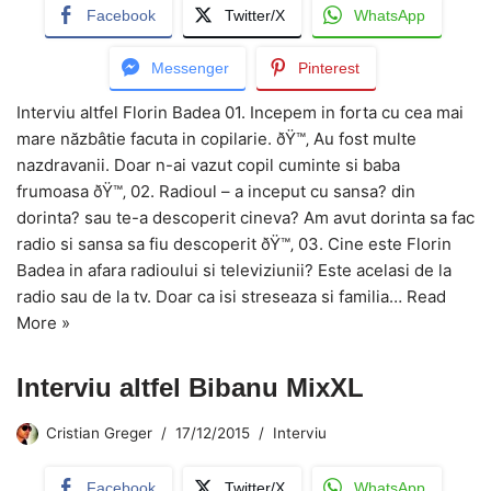
Facebook
Twitter/X
WhatsApp
Messenger
Pinterest
Interviu altfel Florin Badea 01. Incepem in forta cu cea mai
mare năzbâtie facuta in copilarie. ðŸ™‚ Au fost multe
nazdravanii. Doar n-ai vazut copil cuminte si baba
frumoasa ðŸ™‚ 02. Radioul – a inceput cu sansa? din
dorinta? sau te-a descoperit cineva? Am avut dorinta sa fac
radio si sansa sa fiu descoperit ðŸ™‚ 03. Cine este Florin
Badea in afara radioului si televiziunii? Este acelasi de la
radio sau de la tv. Doar ca isi streseaza si familia…
Read
More »
Interviu altfel Bibanu MixXL
Cristian Greger
17/12/2015
Interviu
Facebook
Twitter/X
WhatsApp