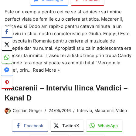
Este un exemplu pentru cei ce se straduiesc sa imbine
perfect viata de familie cu o cariera artistica. Macarenii,
adica eu si Dodo am rapit-o pentru cateva minute la un
interviu in stilul nostru caracteristic pe Giulia. Enjoy:;) Este
cunoscuta in Romania pentru cariera ei muzicala de
exceptie dar nu numai. Apropiatii stiu ca in adolescenta era
o rockerita inraita. Traseul ei artistic trece prin trupa Candy
de unde fara doar si poate va amintiti hitul “Mergem la
mare”, prin…
Read More »
Macarenii – Interviu Ilinca Vandici –
Kanal D
Cristian Greger
24/05/2016
Interviu
,
Macarenii
,
Video
Facebook
Twitter/X
WhatsApp