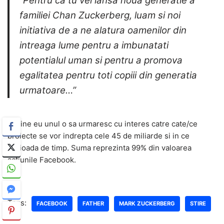
“Pentru ca tu vei lansa noua generatie a
familiei Chan Zuckerberg, luam si noi
initiativa de a ne alatura oamenilor din
intreaga lume pentru a imbunatati
potentialul uman si pentru a promova
egalitatea pentru toti copiii din generatia
urmatoare…”
Ei bine eu unul o sa urmaresc cu interes catre cate/ce
proiecte se vor indrepta cele 45 de miliarde si in ce
perioada de timp. Suma reprezinta 99% din valoarea
actiunile Facebook.
Tags:
FACEBOOK
FATHER
MARK ZUCKERBERG
STIRE