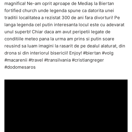
magnifica! Ne-am oprit aproape de Mediaș la Biertan
fortified church unde legenda spune ca datorita unei
traditii localitatea a rezistat 300 de ani fara divorturi! Pe
langa legenda cel putin interesanta locul este cu adevarat
unul superb! Chiar daca am avut peripetii legate de
conditiile meteo pana la urma am prins si putin soare
reusind sa luam imagini la rasarit de pe dealul alaturat, din
drona si din interiorul bisericii! Enjoy! #biertan #volg
#macarenii #travel #transilvania #cristiangreger
#dodomesaros