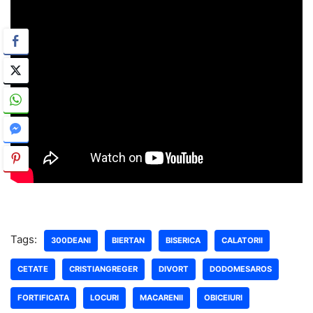
Tags:
300DEANI
BIERTAN
BISERICA
CALATORII
CETATE
CRISTIANGREGER
DIVORT
DODOMESAROS
FORTIFICATA
LOCURI
MACARENII
OBICEIURI