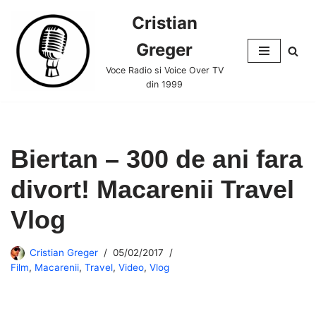
Cristian
Skip
Greger
to
content
Voce Radio si Voice Over TV
din 1999
Biertan – 300 de ani fara
divort! Macarenii Travel
Vlog
Cristian Greger
05/02/2017
Film
,
Macarenii
,
Travel
,
Video
,
Vlog