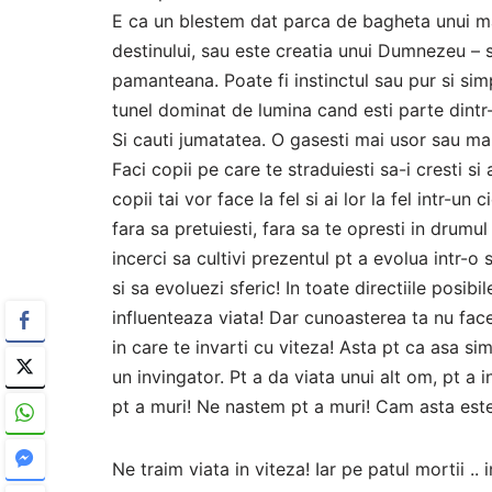
E ca un blestem dat parca de bagheta unui m
destinului, sau este creatia unui Dumnezeu – sa
pamanteana. Poate fi instinctul sau pur si simpl
tunel dominat de lumina cand esti parte dintr
Si cauti jumatatea. O gasesti mai usor sau mai 
Faci copii pe care te straduiesti sa-i cresti si 
copii tai vor face la fel si ai lor la fel intr-un
fara sa pretuiesti, fara sa te opresti in drumul
incerci sa cultivi prezentul pt a evolua intr-o
si sa evoluezi sferic! In toate directiile posibil
influenteaza viata! Dar cunoasterea ta nu face
in care te invarti cu viteza! Asta pt ca asa simt
un invingator. Pt a da viata unui alt om, pt a i
pt a muri! Ne nastem pt a muri! Cam asta este 
Ne traim viata in viteza! Iar pe patul mortii .