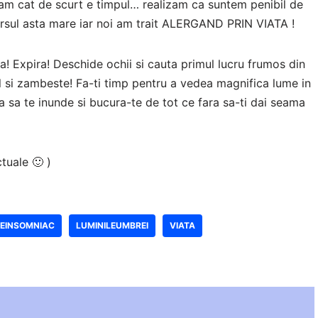
zam cat de scurt e timpul… realizam ca suntem penibil de
ersul asta mare iar noi am trait ALERGAND PRIN VIATA !
ra! Expira! Deschide ochii si cauta primul lucru frumos din
-l si zambeste! Fa-ti timp pentru a vedea magnifica lume in
ina sa te inunde si bucura-te de tot ce fara sa-ti dai seama
tuale 🙂 )
EINSOMNIAC
LUMINILEUMBREI
VIATA