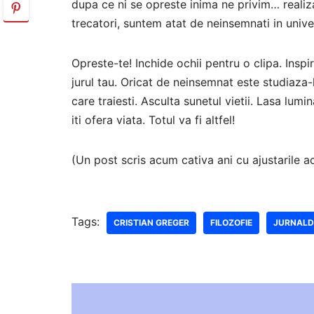
dupa ce ni se opreste inima ne privim… reali
trecatori, suntem atat de neinsemnati in univ
Opreste-te! Inchide ochii pentru o clipa. Inspi
jurul tau. Oricat de neinsemnat este studiaza
care traiesti. Asculta sunetul vietii. Lasa lum
iti ofera viata. Totul va fi altfel!
(Un post scris acum cativa ani cu ajustarile ac
Tags:
CRISTIAN GREGER
FILOZOFIE
JURNALD