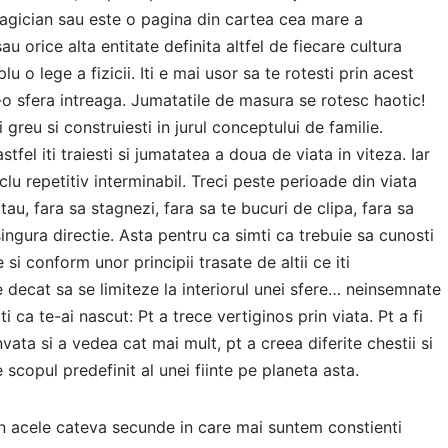
agician sau este o pagina din cartea cea mare a
u orice alta entitate definita altfel de fiecare cultura
u o lege a fizicii. Iti e mai usor sa te rotesti prin acest
-o sfera intreaga. Jumatatile de masura se rotesc haotic!
greu si construiesti in jurul conceptului de familie.
astfel iti traiesti si jumatatea a doua de viata in viteza. Iar
 ciclu repetitiv interminabil. Treci peste perioade din viata
 tau, fara sa stagnezi, fara sa te bucuri de clipa, fara sa
 singura directie. Asta pentru ca simti ca trebuie sa cunosti
e si conform unor principii trasate de altii ce iti
 decat sa se limiteze la interiorul unei sfere… neinsemnate
i ca te-ai nascut: Pt a trece vertiginos prin viata. Pt a fi
nvata si a vedea cat mai mult, pt a creea diferite chestii si
scopul predefinit al unei fiinte pe planeta asta.
. in acele cateva secunde in care mai suntem constienti