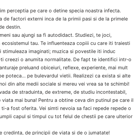
axim perceptia pe care o detine specia noastra infecta.
 de factori externi inca de la primii pasi si de la primele
de destin.
meni sau ajungi sa fi autodidact. Studiezi, te joci,
n ecosistemul tau. Te influenteaza copiii cu care iti traiesti
ti stimuleaza imaginati; muzica si povestile iti induc
-ti creezi o anumita normalitate. De fapt te identifici intr-o
anturaje preluand obiceiuri, reflexe, experiente, mai mult
e poteca… pe bulevardul vietii. Realizezi ca exista si alte
oi din alte medii sociale si mereu vei vrea sa te schimbi!
vada de straduinta, de extreme, de studiu incontestabil,
viata mai buna! Pentru a obtine ceva din putinul pe care il
 ti-a fost oferita. Vei simti nevoia sa faci repede repede o
umpli capul si timpul cu tot felul de chestii pe care ulterior
e credinta, de principii de viata si de o jumatate!