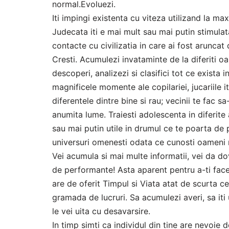
normal.Evoluezi.
Iti impingi existenta cu viteza utilizand la m
Judecata iti e mai mult sau mai putin stimulata
contacte cu civilizatia in care ai fost aruncat 
Cresti. Acumulezi invataminte de la diferiti oa
descoperi, analizezi si clasifici tot ce exista i
magnificele momente ale copilariei, jucariile i
diferentele dintre bine si rau; vecinii te fac sa
anumita lume. Traiesti adolescenta in diferite 
sau mai putin utile in drumul ce te poarta de p
universuri omenesti odata ce cunosti oameni n
Vei acumula si mai multe informatii, vei da do
de performante! Asta aparent pentru a-ti face 
are de oferit Timpul si Viata atat de scurta ce
gramada de lucruri. Sa acumulezi averi, sa iti 
le vei uita cu desavarsire.
In timp simti ca individul din tine are nevoie d