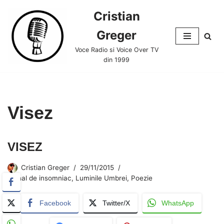
Cristian
Skip
Greger
to
content
Voce Radio si Voice Over TV
din 1999
Visez
VISEZ
Cristian Greger
29/11/2015
Jurnal de insomniac
,
Luminile Umbrei
,
Poezie
Facebook
Twitter/X
WhatsApp