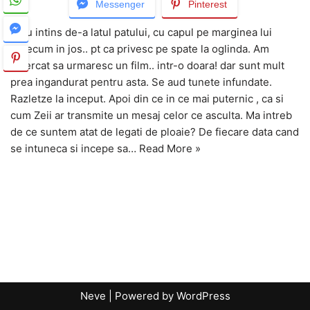
Messenger
Pinterest
Stau intins de-a latul patului, cu capul pe marginea lui
oarecum in jos.. pt ca privesc pe spate la oglinda. Am
incercat sa urmaresc un film.. intr-o doara! dar sunt mult
prea ingandurat pentru asta. Se aud tunete infundate.
Razletze la inceput. Apoi din ce in ce mai puternic , ca si
cum Zeii ar transmite un mesaj celor ce asculta. Ma intreb
de ce suntem atat de legati de ploaie? De fiecare data cand
se intuneca si incepe sa…
Read More »
Neve
| Powered by
WordPress