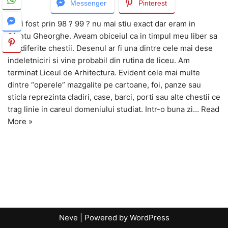
Messenger
Pinterest
Sa fi fost prin 98 ? 99 ? nu mai stiu exact dar eram in
Sfantu Gheorghe. Aveam obiceiul ca in timpul meu liber sa
fac diferite chestii. Desenul ar fi una dintre cele mai dese
indeletniciri si vine probabil din rutina de liceu. Am
terminat Liceul de Arhitectura. Evident cele mai multe
dintre “operele” mazgalite pe cartoane, foi, panze sau
sticla reprezinta cladiri, case, barci, porti sau alte chestii ce
trag linie in careul domeniului studiat. Intr-o buna zi…
Read
More »
Neve
| Powered by
WordPress