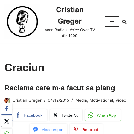
Cristian
Skip
Greger
to
content
Voce Radio si Voice Over TV
din 1999
Craciun
Reclama care m-a facut sa plang
Cristian Greger
04/12/2015
Media
,
Motivational
,
Video
Facebook
Twitter/X
WhatsApp
Messenger
Pinterest