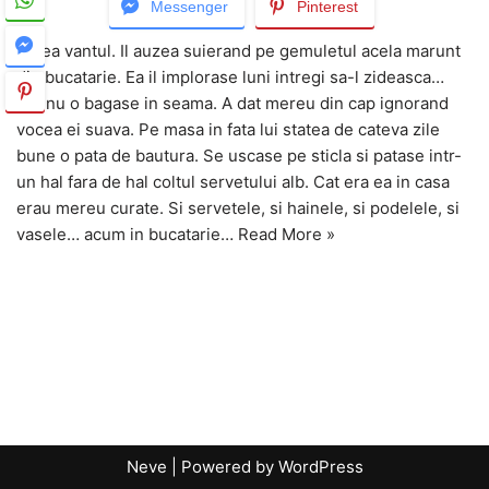
Messenger
Pinterest
Batea vantul. Il auzea suierand pe gemuletul acela marunt
din bucatarie. Ea il implorase luni intregi sa-l zideasca…
dar nu o bagase in seama. A dat mereu din cap ignorand
vocea ei suava. Pe masa in fata lui statea de cateva zile
bune o pata de bautura. Se uscase pe sticla si patase intr-
un hal fara de hal coltul servetului alb. Cat era ea in casa
erau mereu curate. Si servetele, si hainele, si podelele, si
vasele… acum in bucatarie…
Read More »
Neve
| Powered by
WordPress