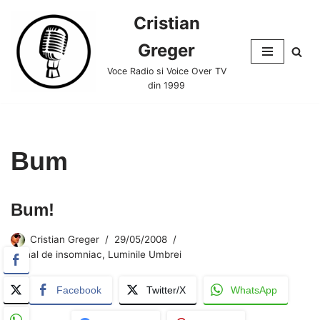
Cristian
Skip
Greger
to
content
Voce Radio si Voice Over TV
din 1999
Bum
Bum!
Cristian Greger
29/05/2008
Jurnal de insomniac
,
Luminile Umbrei
Facebook
Twitter/X
WhatsApp