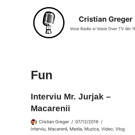
Skip
Cristian Greger
to
Voce Radio si Voice Over TV din 
content
Fun
Interviu Mr. Jurjak –
Macarenii
Cristian Greger
07/12/2016
Interviu
,
Macarenii
,
Media
,
Muzica
,
Video
,
Vlog