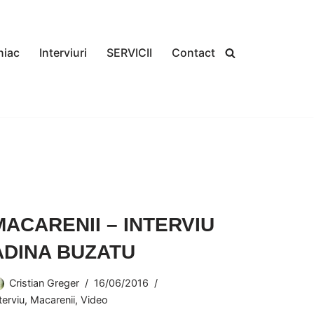
niac
Interviuri
SERVICII
Contact
MACARENII – INTERVIU
ADINA BUZATU
Cristian Greger
16/06/2016
terviu
,
Macarenii
,
Video